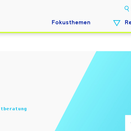
Fokusthemen
R
stberatung