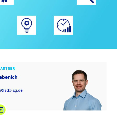
PARTNER
Rebenich
ch@sdx-ag.de