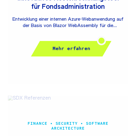
für Fondsadministration
Entwicklung einer internen Azure-Webanwendung auf
der Basis von Blazor WebAssembly für die
Erstellung eines modularen Leistungs- und
Kostenkatalogs für den Bereich
Fondsadministration. Die Anwendung löst die bisher
Mehr erfahren
genutzte, Excel-basierte Lösung ab und ermöglicht
dem Fachnutzer eine revisionssichere,
verursachungsgerechte und transparente Verteilung
von Fondsadministrationskosten auf Produkte –
mit optimaler User Experience und Performance.
Union Investment zählt zu den führenden
Fondsgesellschaften in Deutschland und bietet
Anlagelösungen für Privatkunden und institutionelle...
FINANCE • SECURITY • SOFTWARE
ARCHITECTURE