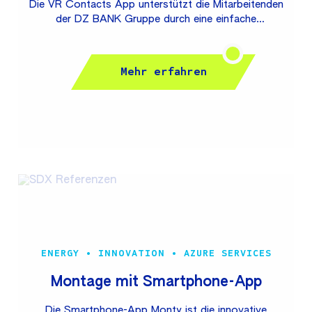
Die VR Contacts App unterstützt die Mitarbeitenden
der DZ BANK Gruppe durch eine einfache
Bereitstellung von Kontaktdaten aus der gesamten
Genossenschaftlichen FinanzGruppe. Hierbei werden
die mehr als 200.000 Kontaktdaten der
Mehr erfahren
teilnehmenden Institute aus dem zentralen Konzern-
Telefonbuch DSGVO-konform auf den iOS-Geräten
vorgehalten und automatisch aktualisiert. DZ BANK
AG Die DZ BANK ist das Spitzeninstitut der
Genossenschaftlichen FinanzGruppe Volksbanken
Raiffeisenbanken und Zentralbank für die mehr als
700 Genossenschaftsbanken in Deutschland, denen
sie mehrheitlich gehört. Sie hat den...
ENERGY • INNOVATION • AZURE SERVICES
Montage mit Smartphone-App
Die Smartphone-App Monty ist die innovative