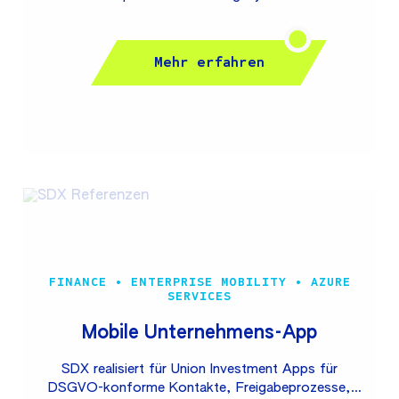
grundlegend aktualisiert und verfügt nach der
Migration, Wartung und Weiterentwicklung über eine
leistungsstarke Anwendungslandschaft und neue
Mehr erfahren
Fachfunktionen für die Anwender (z.B. elektronische
Rechnung).
FINANCE • ENTERPRISE MOBILITY • AZURE
SERVICES
Mobile Unternehmens-App
SDX realisiert für Union Investment Apps für
DSGVO-konforme Kontakte, Freigabeprozesse,