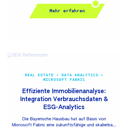
Basis für weiteres Wachstum schafft. Dabei wird KI
gezielt eingesetzt, um Entwicklungsprozesse zu
Mehr erfahren
beschleunigen und messbare Effizienzvorteile zu
realisieren.
REAL ESTATE • DATA ANALYTICS •
MICROSOFT FABRIC
Effiziente Immobilienanalyse:
Integration Verbrauchsdaten &
ESG-Analytics
Die Bayerische Hausbau hat auf Basis von
Microsoft Fabric eine zukunftsfähige und skalierbare