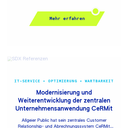
Analytics-Plattform aufgebaut. Diese ermöglicht die
Analyse des Energieverbrauchs und ESG-relevanter
Kennzahlen. Automatisierte Workflows vereinfachen
Mehr erfahren
das Reporting und unterstützen dabei,
Handlungsempfehlungen abzuleiten und
regulatorische Anforderungen zuverlässig und
effizient zu erfüllen.
IT-SERVICE • OPTIMIERUNG • WARTBARKEIT
Modernisierung und
Weiterentwicklung der zentralen
Unternehmensanwendung CeRMit
Allgeier Public hat sein zentrales Customer
Relationship- und Abrechnungssystem CeRMit