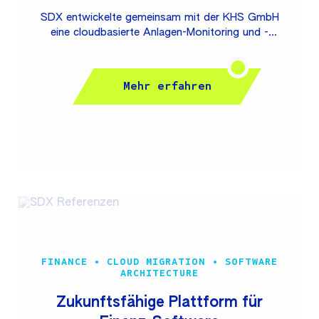
SDX entwickelte gemeinsam mit der KHS GmbH
eine cloudbasierte Anlagen-Monitoring und -
Analytics Plattform für Abfüll- und
Verpackungsanlagen basierend auf Microsoft Azure.
Durch die sichere Anbindung von Edge Devices
Mehr erfahren
werden Telemetriedaten aus Maschinen und Linien in
Echtzeit übertragen und analysiert. KHS GmbH ist
einer der weltweit führenden Hersteller von Abfüll-
und Verpackungsanlagen für die Getränke-, Food-
und Non-Food-Industrie. Die KHS Gruppe ist eine
100-prozentige Tochtergesellschaft der zum
Salzgitter-Konzern gehörenden Salzgitter Klöckner-
Werke GmbH. Die Plattform...
FINANCE • CLOUD MIGRATION • SOFTWARE
ARCHITECTURE
Zukunftsfähige Plattform für