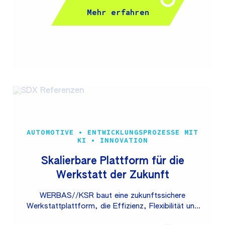
profitieren die Mitarbeitenden von einem direkten,
Mehr erfahren
kontextbezogenen Zugriff auf relevantes Wissen –
genau im Moment des Bedarfs.
AUTOMOTIVE • ENTWICKLUNGSPROZESSE MIT
KI • INNOVATION
Skalierbare Plattform für die
Werkstatt der Zukunft
WERBAS//KSR baut eine zukunftssichere
Werkstattplattform, die Effizienz, Flexibilität und
Innovationsfähigkeit nachhaltig steigert und die