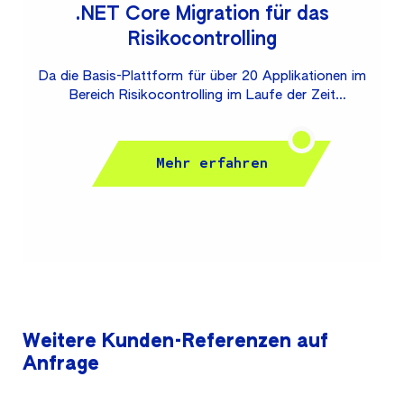
.NET Core Migration für das
Risikocontrolling
Da die Basis-Plattform für über 20 Applikationen im
Bereich Risikocontrolling im Laufe der Zeit
komplexer geworden ist, verwendete Konzepte und
Technologien veraltet bzw. abgekündigt sind und
die Wartbarkeit stark gelitten hat, überarbeitet SDX
Mehr erfahren
diese grundlegend: Durch ein komplettes Redesign
der Software-Architektur, ein Refactoring der
Code-Basis auf .NET Core sowie eine
Migrationsstrategie für alle Risiko-Anwendungen ist
die Zukunftssicherheit der Plattform wieder
hergestellt. Seither wird die Plattform auf dieser
neuen Basis kontinuierlich aktualisiert, zum Beispiel
durch die Nutzung...
Weitere Kunden-Referenzen auf
Anfrage