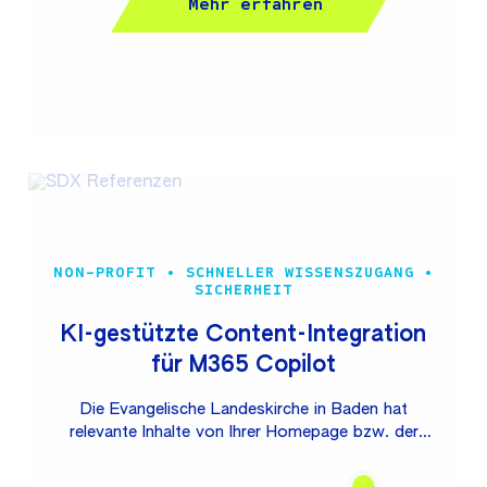
Mehr erfahren
Prozesse führen. DACHSER SE DACHSER ist einer
der Weltmarktführer in der Systemlogistik mit den
Business Lines European Logistics, Food Logistics
und Air & Sea Logistics sowie übergreifenden
Kontraktlogistik-Services. Das Familienunternehmen
steht für hoch moderne, effiziente und IT-
getriebene Logistiklösungen. Gemeinsam mit
DACHSER haben...
NON-PROFIT • SCHNELLER WISSENSZUGANG •
SICHERHEIT
KI-gestützte Content-Integration
für M365 Copilot
Die Evangelische Landeskirche in Baden hat
relevante Inhalte von Ihrer Homepage bzw. der
internen Infothek intelligent und sicher in Microsoft
365 Copilot verfügbar gemacht. Auf diese Weise