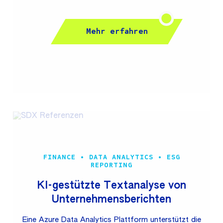
News, Portfolio Management, Notfall Handling und
Außendienst. Diese ermöglichen einen einfachen,
schnellen und ortsunabhängigen Zugriff auf wichtige
Mehr erfahren
Geschäftsprozesse. Über eine Azure Services
Middleware wird auf die führenden Backendsysteme
wie SAP, Charles River, SharePoint, Dell Identity
Manager und Azure Active Directory zugegriffen.
Union Investment zählt zu den führenden
Fondsgesellschaften in Deutschland und bietet
Anlagelösungen für Privatkunden und institutionelle
Kunden. Die UI...
FINANCE • DATA ANALYTICS • ESG
REPORTING
KI-gestützte Textanalyse von
Unternehmensberichten
Eine Azure Data Analytics Plattform unterstützt die