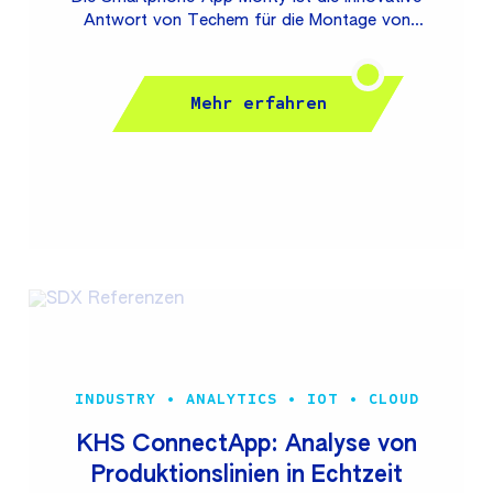
Antwort von Techem für die Montage von
Messgeräten zur Verbrauchsermittlung. Gemeinsam
mit SDX hat Techem eine moderne, Microservice-
basierte Lösung in der Azure Cloud entwickelt, um
Mehr erfahren
den Montageprozess zukunftsfähig aufzustellen.
Durch den hohen Grad der Automatisierung kann
pro Monat eine 6-stellige Anzahl von Messgeräten
einfach montiert, konfiguriert und gewartet werden.
Somit unterstützt Monty bereits mehr als 400
Mitarbeitende (Tendenz stark steigend) bei der
täglichen Arbeit und vereinfacht deren Alltag bei den
Kunden vor Ort. Techem ist...
INDUSTRY • ANALYTICS • IOT • CLOUD
KHS ConnectApp: Analyse von
Produktionslinien in Echtzeit