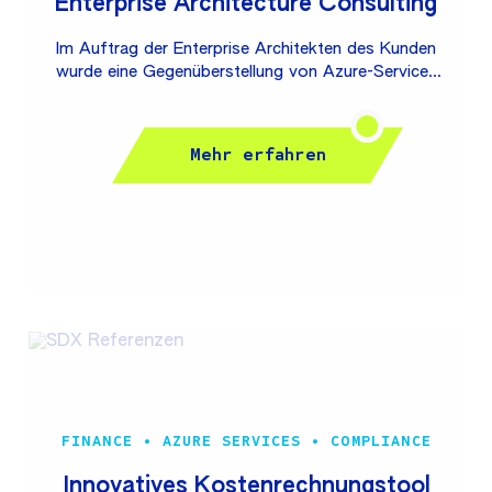
Enterprise Architecture Consulting
Im Auftrag der Enterprise Architekten des Kunden
wurde eine Gegenüberstellung von Azure-Services
zu entsprechenden AWS- und GCP-Diensten in den
Bereichen Compute, Datenhaltung/Storage,
Integration, Gateway, Logging und Configuration
Mehr erfahren
erstellt. Kategoriespezifische Evaluationskriterien
und Entscheidungshilfen vereinfachen die Auswahl
passender Azure Services für Cloud-
Softwareentwicklungs- und Data-Analytics-
Projekte. Zentralbank Unser Kunde ist die
zweitgrößte Bank Deutschlands und fungiert als
Zentralbank. Ausgehend von typischen Use Cases
wurden die jeweils relevanten Azure Services von...
FINANCE • AZURE SERVICES • COMPLIANCE
Innovatives Kostenrechnungstool