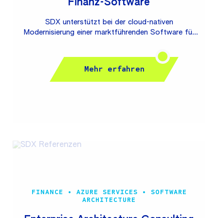
Finanz-Software
SDX unterstützt bei der cloud-nativen
Modernisierung einer marktführenden Software für
Finanzdienstleister. Dies umfasst Re-Architecturing,
Re-Design und Cloud-Optimierung der
Bestandsanwendung durch Umstellung auf eine
Mehr erfahren
containerbasierte Lösung sowie Up-Skilling von
Kundenmitarbeitern. Ziel Betrieb der Anwendung auf
PaaS-Diensten in der (Azure-)Cloud — zusätzlich
zum klassischen On-Premises-Hosting Vorteile
Skalierbarkeit by Design Wartbarkeit und
Zukunftssicherheit Senkung der Betriebskosten
Unser Kunde gehört mit innovativen
Softwarelösungen zu den Branchenführern im
Bereich...
FINANCE • AZURE SERVICES • SOFTWARE
ARCHITECTURE