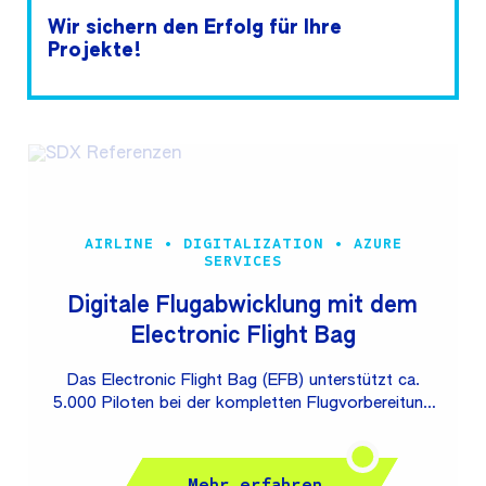
Wir sichern den Erfolg für Ihre
Projekte!
AIRLINE • DIGITALIZATION • AZURE
SERVICES
Digitale Flugabwicklung mit dem
Electronic Flight Bag
Das Electronic Flight Bag (EFB) unterstützt ca.
5.000 Piloten bei der kompletten Flugvorbereitung
und -durchführung. Durch das EFB wurde der
traditionelle Pilotenkoffer (Flight Bag), der oft mehr
als 15 kg an Papierdokumenten enthielt, vollständig
Mehr erfahren