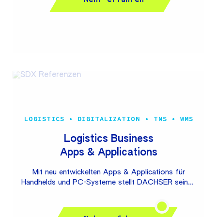
digitalisiert. Unser Kunde ist ein weltweit
operierender Luftfahrtkonzern mit insgesamt mehr
als 500 Tochtergesellschaften und verbundenen
Unternehmen. Das EFB hostet Applikationen (u.a.
Library, Routing inkl. Avionik, Crew Briefing) und
stellt die Infrastruktur für Persistenz,
Kommunikation, Authentifizierung und UI bereit.
Ergänzend führt die...
LOGISTICS • DIGITALIZATION • TMS • WMS
Logistics Business
Apps & Applications
Mit neu entwickelten Apps & Applications für
Handhelds und PC-Systeme stellt DACHSER seinen
ca. 24.000 aktiven Usern in den Bereichen Road und
Warehouse umfassende Assistenzsysteme bereit,
die effizient und zuverlässig durch alle logistischen