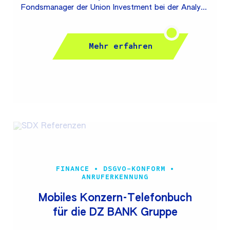
Fondsmanager der Union Investment bei der Analyse
von Unternehmensberichten zum Thema
Nachhaltigkeit (ESG). Mit frei formulierten Fragen
werden große Dokumente auf ESG-relevante Inhalte
Mehr erfahren
untersucht und die gefundenen Antworten und
Textstellen in ihrem Kontext angezeigt. Die
Plattform wird auf Basis von Azure Services
inklusive Integration bestehender On-Premises-
Systeme realisiert. Hierzu werden die aktuellsten
Azure Container-, Cluster- und Machine Learning-
Technologien genutzt. Zusätzlich werden Azure
DevOps und Azure Machine Learning...
FINANCE • DSGVO-KONFORM •
ANRUFERKENNUNG
Mobiles Konzern-Telefonbuch
für die DZ BANK Gruppe