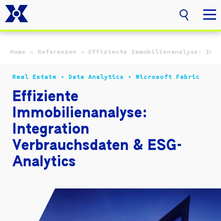
Zum Hauptinhalt springen
Home
»
Referenzen
»
Effiziente Immobilienanalyse: Inte
Real Estate • Data Analytics • Microsoft Fabric
Effiziente
Immobilienanalyse:
Integration
Verbrauchsdaten & ESG-
Analytics