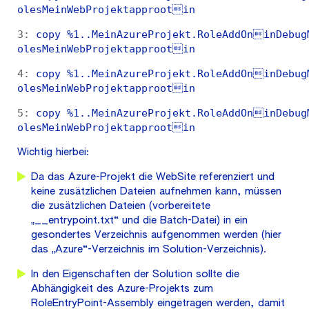
olesMeinWebProjektapprootin
3:
 copy %1..MeinAzureProjekt.RoleAddOninDebugM
olesMeinWebProjektapprootin
4:
 copy %1..MeinAzureProjekt.RoleAddOninDebugM
olesMeinWebProjektapprootin
5:
 copy %1..MeinAzureProjekt.RoleAddOninDebugM
olesMeinWebProjektapprootin
Wichtig hierbei:
Da das Azure-Projekt die WebSite referenziert und
keine zusätzlichen Dateien aufnehmen kann, müssen
die zusätzlichen Dateien (vorbereitete
„__entrypoint.txt“ und die Batch-Datei) in ein
gesondertes Verzeichnis aufgenommen werden (hier
das „Azure“-Verzeichnis im Solution-Verzeichnis).
In den Eigenschaften der Solution sollte die
Abhängigkeit des Azure-Projekts zum
RoleEntryPoint-Assembly eingetragen werden, damit