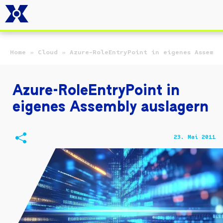
Zum Hauptinhalt springen
Home
»
Cloud
»
Azure-RoleEntryPoint in eigenes Assembl
Azure-RoleEntryPoint in
eigenes Assembly auslagern
23. Mai 2011