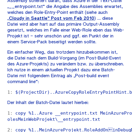
Assembly scheitert daran, dass Azure in der Text-Datei
„__entrypoint.txt“ die Angabe des Assemblies erwartet,
welches den Role-Entry-Point enthält (siehe auch
„Cloudy in Seattle“ Post vom Feb 2010
) … diese
Datei wird aber hart auf das primäre Output-Assembly
gesetzt, welches im Falle einer Web-Role eben das Web-
Projekt ist – sehr unschön und ggf. ein Punkt der in
einem Service-Pack beseitigt werden sollte.
Ein einfacher Weg, das trotzdem hinzubekommen ist,
die Datei nach dem Build-Vorgang (im Post-Build-Event
des Azure-Projekts) zu verändern bzw. zu überschreiben.
Ich nutze in einem aktuellen Projekt dazu eine Batch-
Datei mit folgendem Eintrag als „Post-build event
command line“:
1:
 $(ProjectDir)..AzureCopyRoleEntryPointHint.b
Der Inhalt der Batch-Datei lautet hierbei:
1:
 copy %1..Azure __entrypoint.txt MeinAzurePro
olesMeinWebProjekt\__entrypoint.txt
2:
 copy %1..MeinAzureProjekt.RoleAddOninDebugM