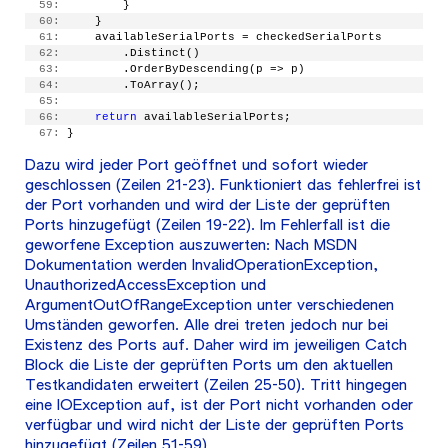
  59:
         }
  60:
     }
  61:
     availableSerialPorts = checkedSerialPorts
  62:
         .Distinct()
  63:
         .OrderByDescending(p => p)
  64:
         .ToArray();
  65:
  66:
return
 availableSerialPorts;
  67:
 }
Dazu wird jeder Port geöffnet und sofort wieder
geschlossen (Zeilen 21-23). Funktioniert das fehlerfrei ist
der Port vorhanden und wird der Liste der geprüften
Ports hinzugefügt (Zeilen 19-22). Im Fehlerfall ist die
geworfene Exception auszuwerten: Nach MSDN
Dokumentation werden InvalidOperationException,
UnauthorizedAccessException und
ArgumentOutOfRangeException unter verschiedenen
Umständen geworfen. Alle drei treten jedoch nur bei
Existenz des Ports auf. Daher wird im jeweiligen Catch
Block die Liste der geprüften Ports um den aktuellen
Testkandidaten erweitert (Zeilen 25-50). Tritt hingegen
eine IOException auf, ist der Port nicht vorhanden oder
verfügbar und wird nicht der Liste der geprüften Ports
hinzugefügt (Zeilen 51-59).