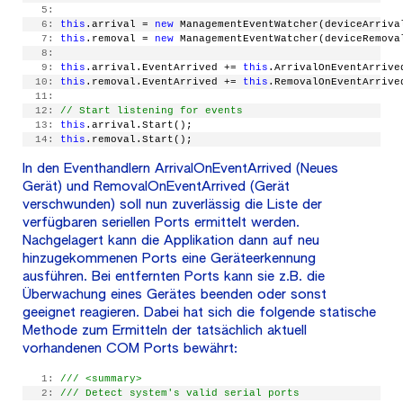
   5:
   6:
this
.arrival = 
new
 ManagementEventWatcher(deviceArriva
   7:
this
.removal = 
new
 ManagementEventWatcher(deviceRemova
   8:
   9:
this
.arrival.EventArrived += 
this
.ArrivalOnEventArrive
  10:
this
.removal.EventArrived += 
this
.RemovalOnEventArrive
  11:
  12:
// Start listening for events
  13:
this
.arrival.Start();
  14:
this
.removal.Start();
In den Eventhandlern ArrivalOnEventArrived (Neues
Gerät) und RemovalOnEventArrived (Gerät
verschwunden) soll nun zuverlässig die Liste der
verfügbaren seriellen Ports ermittelt werden.
Nachgelagert kann die Applikation dann auf neu
hinzugekommenen Ports eine Geräteerkennung
ausführen. Bei entfernten Ports kann sie z.B. die
Überwachung eines Gerätes beenden oder sonst
geeignet reagieren. Dabei hat sich die folgende statische
Methode zum Ermitteln der tatsächlich aktuell
vorhandenen COM Ports bewährt:
   1:
/// <summary>
   2:
/// Detect system's valid serial ports