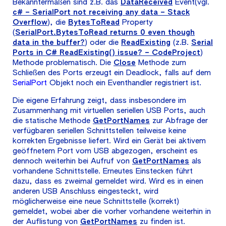
Bekanntermaßen sind z.B. das
DataReceived
Event(vgl.
c# – SerialPort not receiving any data – Stack
Overflow
), die
BytesToRead
Property
(
SerialPort.BytesToRead returns 0 even though
data in the buffer?
) oder die
ReadExisting
(z.B.
Serial
Ports in C# ReadExisting() issue? – CodeProject
)
Methode problematisch. Die
Close
Methode zum
Schließen des Ports erzeugt ein Deadlock, falls auf dem
SerialPort
Objekt noch ein Eventhandler registriert ist.
Die eigene Erfahrung zeigt, dass insbesondere im
Zusammenhang mit virtuellen seriellen USB Ports, auch
die statische Methode
GetPortNames
zur Abfrage der
verfügbaren seriellen Schnittstellen teilweise keine
korrekten Ergebnisse liefert. Wird ein Gerät bei aktivem
geöffnetem Port vom USB abgezogen, erscheint es
dennoch weiterhin bei Aufruf von
GetPortNames
als
vorhandene Schnittstelle. Erneutes Einstecken führt
dazu, dass es zweimal gemeldet wird. Wird es in einen
anderen USB Anschluss eingesteckt, wird
möglicherweise eine neue Schnittstelle (korrekt)
gemeldet, wobei aber die vorher vorhandene weiterhin in
der Auflistung von
GetPortNames
zu finden ist.