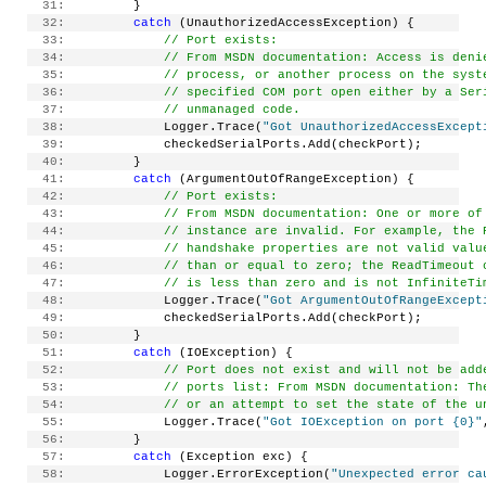
  31:
         }
  32:
catch
 (UnauthorizedAccessException) {
  33:
// Port exists:
  34:
// From MSDN documentation: Access is deni
  35:
// process, or another process on the syst
  36:
// specified COM port open either by a Ser
  37:
// unmanaged code.
  38:
             Logger.Trace(
"Got UnauthorizedAccessExcept
  39:
             checkedSerialPorts.Add(checkPort);
  40:
         }
  41:
catch
 (ArgumentOutOfRangeException) {
  42:
// Port exists:
  43:
// From MSDN documentation: One or more of
  44:
// instance are invalid. For example, the 
  45:
// handshake properties are not valid valu
  46:
// than or equal to zero; the ReadTimeout 
  47:
// is less than zero and is not InfiniteTi
  48:
             Logger.Trace(
"Got ArgumentOutOfRangeExcept
  49:
             checkedSerialPorts.Add(checkPort);
  50:
         }
  51:
catch
 (IOException) {
  52:
// Port does not exist and will not be add
  53:
// ports list: From MSDN documentation: Th
  54:
// or an attempt to set the state of the u
  55:
             Logger.Trace(
"Got IOException on port {0}"
  56:
         }
  57:
catch
 (Exception exc) {
  58:
             Logger.ErrorException(
"Unexpected error ca