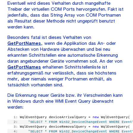
Eventuell wird dieses Verhalten durch mangelhafte
Treiber der virtuellen COM Ports hervorgerufen. Fakt ist
jedenfalls, dass das String Array von COM Portnamen
als Resultat dieser Methode nicht ungeprüft benutzt
werden kann.
Besonders fatal ist dieses Verhalten von
GetPortNames
, wenn die Applikation das An- oder
Abstecken von Hardware überwachen und bei neu
erkannten Schnittstellen eine automatische Erkennung
daran angebundener Geräte vornehmen soll. An der von
GetPortNames
erhaltenen Schnittstellenliste ist
erfahrungsgemäß nur verlässlich, dass sie höchstens
mehr, aber niemals weniger Portnamen enthält, als
tatsächlich vorhanden sind.
Die Erkennung neuer Geräte bzw. ihr Verschwinden kann
in Windows durch eine WMI Event Query überwacht
werden:
   1:
 WqlEventQuery deviceArrivalQuery = 
new
 WqlEventQuery(
   2:
"SELECT * FROM Win32_DeviceChangeEvent WHERE Event
   3:
 WqlEventQuery deviceRemovalQuery = 
new
 WqlEventQuery(
   4:
"SELECT * FROM Win32_DeviceChangeEvent WHERE Event