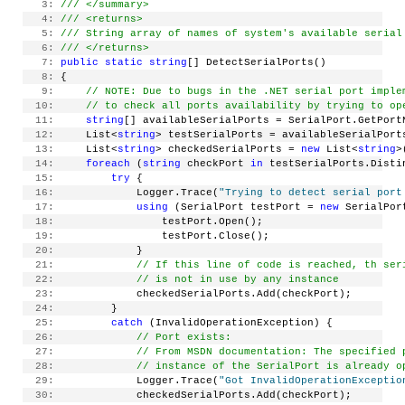
   3:
/// </summary>
   4:
/// <returns>
   5:
/// String array of names of system's available serial
   6:
/// </returns>
   7:
public
static
string
[] DetectSerialPorts()
   8:
 {
   9:
// NOTE: Due to bugs in the .NET serial port imple
  10:
// to check all ports availability by trying to op
  11:
string
[] availableSerialPorts = SerialPort.GetPort
  12:
     List<
string
> testSerialPorts = availableSerialPort
  13:
     List<
string
> checkedSerialPorts = 
new
 List<
string
>
  14:
foreach
 (
string
 checkPort 
in
 testSerialPorts.Disti
  15:
try
 {
  16:
             Logger.Trace(
"Trying to detect serial port
  17:
using
 (SerialPort testPort = 
new
 SerialPor
  18:
                 testPort.Open();
  19:
                 testPort.Close();
  20:
             }
  21:
// If this line of code is reached, th ser
  22:
// is not in use by any instance
  23:
             checkedSerialPorts.Add(checkPort);
  24:
         }
  25:
catch
 (InvalidOperationException) {
  26:
// Port exists:
  27:
// From MSDN documentation: The specified 
  28:
// instance of the SerialPort is already o
  29:
             Logger.Trace(
"Got InvalidOperationExceptio
  30:
             checkedSerialPorts.Add(checkPort);