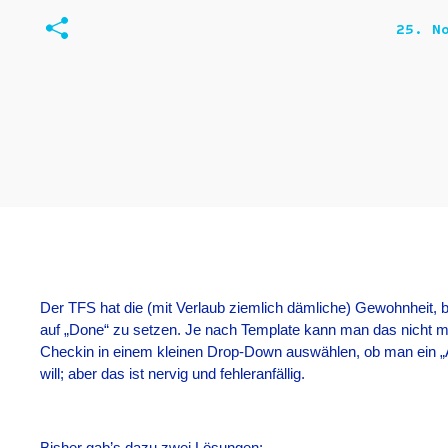
25. N
Der TFS hat die (mit Verlaub ziemlich dämliche) Gewohnheit​,
auf „Done“ zu setzen. Je nach Template kann man das nicht m
Checkin in einem kleinen Drop-Down auswählen, ob man ein „A
will; aber das ist nervig und fehleranfällig.
Bisher gab’s dazu zwei Lösungen: