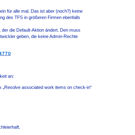
n für alle mal. Das ist aber (noch?) keine
lung des TFS in größeren Firmen ebenfalls
, der die Default-Aktion ändert. Den muss
Entwickler geben, die keine Admin-Rechte
64770
keit an:
x „Resolve associated work items on check-in“
hleierhaft.