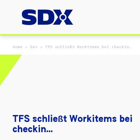
Zum Hauptinhalt springen
Home
»
Dev
»
TFS schließt Workitems bei checkin…
TFS schließt Workitems bei
checkin…