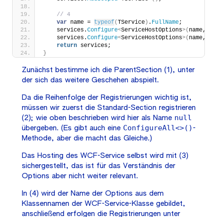
// 4
var
 name = 
typeof
(
TService
)
.
FullName
;
    services.
Configure
<
ServiceHostOptions
>(
name, pa
    services.
Configure
<
ServiceHostOptions
>(
name, co
return
 services;
}
Zunächst bestimme ich die ParentSection (1), unter
der sich das weitere Geschehen abspielt.
Da die Reihenfolge der Registrierungen wichtig ist,
müssen wir zuerst die Standard-Section registrieren
null
(2); wie oben beschrieben wird hier als Name
ConfigureAll<>()
übergeben. (Es gibt auch eine
-
Methode, aber die macht das Gleiche.)
Das Hosting des WCF-Service selbst wird mit (3)
sichergestellt, das ist für das Verständnis der
Options aber nicht weiter relevant.
In (4) wird der Name der Options aus dem
Klassennamen der WCF-Service-Klasse gebildet,
anschließend erfolgen die Registrierungen unter