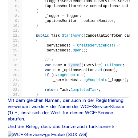
        ILogger
<
ServiceHostHostedService
<
TService
>>
        IOptionsMonitor
<
ServiceHostOptions
>
 options
{
        _logger = logger;
        _optionsMonitor = optionsMonitor;
}
public
 Task 
StartAsync
(
CancellationToken cancel
{
        _serviceHost = 
CreateServiceHost
()
;
        _serviceHost.
Open
()
;
// 1
var
 name = 
typeof
(
TService
)
.
FullName
;
var
 o = _optionsMonitor.
Get
(
name
)
;
if
(
o.
LogEndpoints
)
            _serviceHost.
LogEndpoints
(
_logger
)
;
return
 Task.
CompletedTask
;
}
Mit dem gleichen Namen, der auch in der Registrierung
verwendet wurde – der Name der WCF-Service-Klasse
(1) –, lässt sich der Wert für diesen WCF-Service
abrufen.
Und der Beleg, dass das Ganze auch funktioniert: