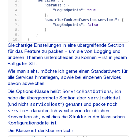
"services":
{
"default":
{
"LogEndpoints":
true
}
,
"SDX.Flurfunk.WcfService.Service1":
{
"LogEndpoints":
false
}
}
}
Gleichartige Einstellungen in eine übergreifende Section
für das Feature zu packen – um sie von Logging und
anderen Themen unterscheiden zu können – ist in jedem
Fall guter Stil.
Wie man sieht, möchte ich gerne einen Standardwert für
alle Services hinterlegen, sowie bei einzelnen Services
davon abweichen.
ServiceHostOptions
Die Options-Klasse heißt
, ich
serviceModel
habe die übergeordnete Section aber
serviceHost
(und nicht
“) genannt und packe noch
services
darunter. Ich weiche von der üblichen
Konvention ab, weil dies die Struktur in der klassischen
Konfigurationsdatei ist.
Die Klasse ist denkbar einfach: