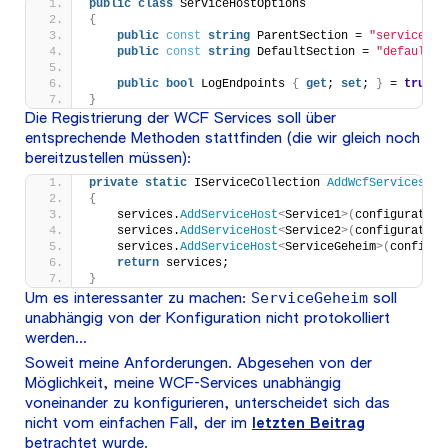
public
class
 ServiceHostOptions
{
public
const
string
 ParentSection = 
"serviceMod
public
const
string
 DefaultSection = 
"default"
;
public
bool
 LogEndpoints 
{
get
; 
set
; 
}
 = 
true
;
}
Die Registrierung der WCF Services soll über
entsprechende Methoden stattfinden (die wir gleich noch
bereitzustellen müssen):
private
static
 IServiceCollection 
AddWcfServices
(
th
{
    services.
AddServiceHost
<
Service1
>(
configuration
    services.
AddServiceHost
<
Service2
>(
configuration
    services.
AddServiceHost
<
ServiceGeheim
>(
configur
return
 services;
}
ServiceGeheim
Um es interessanter zu machen:
soll
unabhängig von der Konfiguration nicht protokolliert
werden…
Soweit meine Anforderungen. Abgesehen von der
Möglichkeit, meine WCF-Services unabhängig
voneinander zu konfigurieren, unterscheidet sich das
nicht vom einfachen Fall, der im
letzten Beitrag
betrachtet wurde.