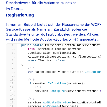
Standardwerte für alle Varianten zu setzen.
Im Detail…
Registrierung
In meinem Beispiel bietet sich der Klassenname der WCF-
Service-Klasse als Name an. Zusätzlich sollen die
default
Standardwerte unter
abgelegt werden. All dies
AddServiceHost<>()
wird in der Methode
umgesetzt:
public
static
 IServiceCollection AddServiceHost
<
TSe
this
 IServiceCollection services,
    IConfiguration configuration,
    Action
<
ServiceHostOptions
>
 configureOptions
)
where
 TService : 
class
{
// 1 
var
 parentSection = configuration.
GetSection
(
Se
// 5 
if
(
Moniker.
IsFirstTime
(
services
))
// 2
        services.
Configure
<
ServiceHostOptions
>(
null
// 3
    services.
AddHostedService
<
ServiceHostHostedServ
    services.
AddScoped
<
TService
>()
;