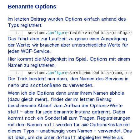
Benannte Options
Im letzten Beitrag wurden Options einfach anhand des
Typs registriert:
services.
Configure
<
TestServiceOptions
>(
configuratio
Das führt aber zur Laufzeit zu genau einer Ausprägung
der Werte; wir brauchen aber unterschiedliche Werte für
jeden WCF-Service.
Hier kommt die Möglichkeit ins Spiel, Options mit einem
Namen zu registrieren:
services.
Configure
<
ServiceHostOptions
>(
name, config
Der Trick besteht nun darin, den Namen des Services in
name
sectionName
und
zu verwenden.
Wenn ich die Options dann unter ihrem Namen abhole
(dazu gleich mehr), findet der im letzten Beitrag
beschriebene Ablauf zum Aufbau der Options-Werte
statt – aber für jede benannte Instanz getrennt. Dabei
kommt noch ein Sonderfall zum Tragen: Registrierungen
null
mit dem Namen
werden für
alle
Options-Instanzen
dieses Typs – unabhängig vom Namen – verwendet. Das
default
ist ideal, um die unter
abgelegten Werte als