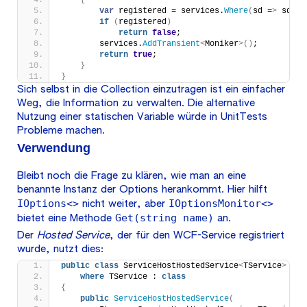
{
var
 registered = services.
Where
(
sd =
>
 sd.
Im
if
(
registered
)
return
false
;
        services.
AddTransient
<
Moniker
>()
;
return
true
;
}
}
Sich selbst in die Collection einzutragen ist ein einfacher
Weg, die Information zu verwalten. Die alternative
Nutzung einer statischen Variable würde in UnitTests
Probleme machen.
Verwendung
Bleibt noch die Frage zu klären, wie man an eine
benannte Instanz der Options herankommt. Hier hilft
IOptions<>
IOptionsMonitor<>
nicht weiter, aber
Get(string name)
bietet eine Methode
an.
Der
Hosted Service
, der für den WCF-Service registriert
wurde, nutzt dies:
public
class
 ServiceHostHostedService
<
TService
>
 : I
where
 TService : 
class
{
public
ServiceHostHostedService
(