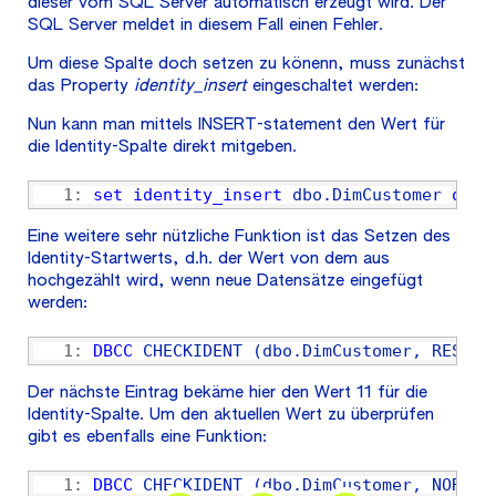
dieser vom SQL Server automatisch erzeugt wird. Der
SQL Server meldet in diesem Fall einen Fehler.
Um diese Spalte doch setzen zu könenn, muss zunächst
das Property
identity_insert
eingeschaltet werden:
Nun kann man mittels INSERT-statement den Wert für
die Identity-Spalte direkt mitgeben.
   1:
set
identity_insert
 dbo.DimCustomer 
on
;
Eine weitere sehr nützliche Funktion ist das Setzen des
Identity-Startwerts, d.h. der Wert von dem aus
hochgezählt wird, wenn neue Datensätze eingefügt
werden:
   1:
DBCC
 CHECKIDENT (dbo.DimCustomer, RESEED
Der nächste Eintrag bekäme hier den Wert 11 für die
Identity-Spalte. Um den aktuellen Wert zu überprüfen
gibt es ebenfalls eine Funktion:
   1:
DBCC
 CHECKIDENT (dbo.DimCustomer, NORESE