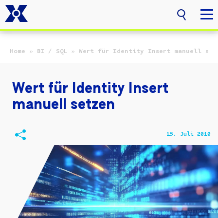
Zum Hauptinhalt springen
Home
»
BI / SQL
»
Wert für Identity Insert manuell set
Wert für Identity Insert
manuell setzen
15. Juli 2010