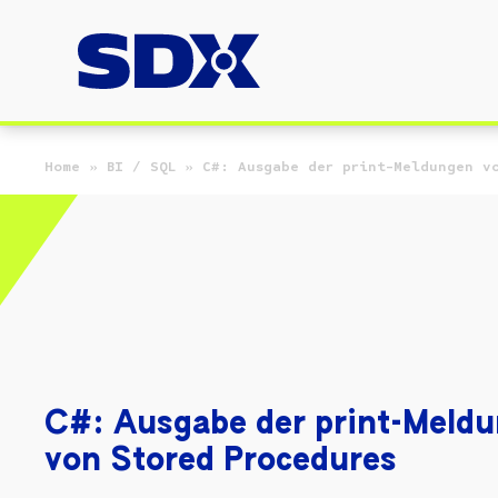
Zum Hauptinhalt springen
Home
»
BI / SQL
»
C#: Ausgabe der print-Meldungen v
C#: Ausgabe der print-Meld
von Stored Procedures