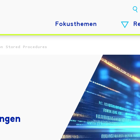
Fokusthemen
R
on Stored Procedures
ungen