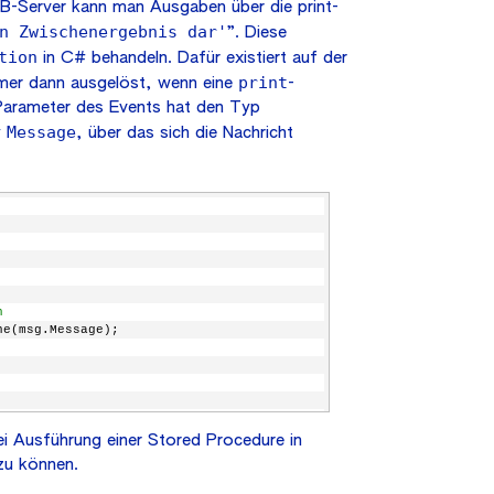
DB-Server kann man Ausgaben über die print-
n Zwischenergebnis dar'
”. Diese
tion
in C# behandeln. Dafür existiert auf der
print
mmer dann ausgelöst, wenn eine
-
 Parameter des Events hat den Typ
Message
y
, über das sich die Nachricht
n
ne(msg.Message);
i Ausführung einer Stored Procedure in
zu können.