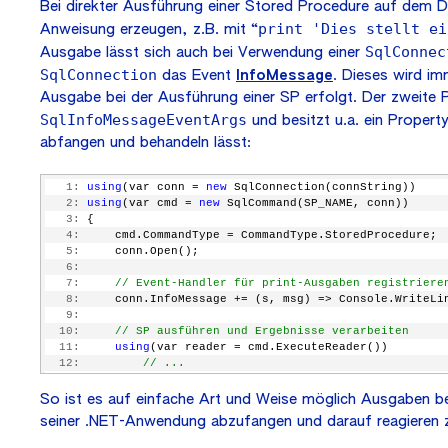
Bei direkter Ausführung einer Stored Procedure auf dem 
print 'Dies stellt ei
Anweisung erzeugen, z.B. mit “
SqlConnec
Ausgabe lässt sich auch bei Verwendung einer
SqlConnection
das Event
InfoMessage
. Dieses wird i
Ausgabe bei der Ausführung einer SP erfolgt. Der zweite
SqlInfoMessageEventArgs
und besitzt u.a. ein Propert
abfangen und behandeln lässt:
   1:
using
(var conn = 
new
 SqlConnection(connString))
   2:
using
(var cmd = 
new
 SqlCommand(SP_NAME, conn))
   3:
 {
   4:
     cmd.CommandType = CommandType.StoredProcedure;
   5:
     conn.Open();
   6:
   7:
// Event-Handler für print-Ausgaben registriere
   8:
     conn.InfoMessage += (s, msg) => Console.WriteLi
   9:
  10:
// SP ausführen und Ergebnisse verarbeiten
  11:
using
(var reader = cmd.ExecuteReader())
  12:
// ...
  13:
  14:
// ...
So ist es auf einfache Art und Weise möglich Ausgaben be
  15:
 }
seiner .NET-Anwendung abzufangen und darauf reagieren 