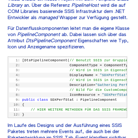
Library
an. Über die Referenz
PipelineHost
wird die auf
COM Libraries basierende SSIS Infrastruktur dem .NET
Entwickler als
managed
Wrapper zur Verfügung gestellt.
Für Datenflusskomponenten leitet man die eigene Klasse
von
PipelineComponent
ab. Dabei lassen sich über das
Attribut
DtsPipelineComponent
Eigenschaften wie Typ,
Icon und Anzeigename spezifizieren.
   1:
 [DtsPipelineComponent(
// Benutzt SSIS zur Gruppierung
   2:
                       ComponentType = ComponentType.T
   3:
// Wird in SSIS in Eigenschafte
   4:
                       DisplayName = 
"SDXPerfStat"
,
   5:
// Wird in SSIS in Eigenschafte
   6:
                       Description=
"Gathering Performa
   7:
// Bild für die CustomComponent
   8:
                       IconResource = 
"SDXPerfStat.per
   9:
public
class
 SDXPerfStat : PipelineComponent
  10:
 {
  11:
// HIER WEITERE METHODEN FÜR DAS SSIS FRAMEWORK E
  12:
 }
Im Laufe des Designs und der Ausführung eines SSIS
Paketes treten mehrere Events auf, die auch bei der
Paketentwicklung im SSIS Tab
Event Handlers
sichtbar