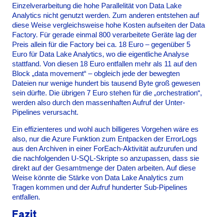
Einzelverarbeitung die hohe Parallelität von Data Lake
Analytics nicht genutzt werden. Zum anderen entstehen auf
diese Weise vergleichsweise hohe Kosten aufseiten der Data
Factory. Für gerade einmal 800 verarbeitete Geräte lag der
Preis allein für die Factory bei ca. 18 Euro – gegenüber 5
Euro für Data Lake Analytics, wo die eigentliche Analyse
stattfand. Von diesen 18 Euro entfallen mehr als 11 auf den
Block „data movement“ – obgleich jede der bewegten
Dateien nur wenige hundert bis tausend Byte groß gewesen
sein dürfte. Die übrigen 7 Euro stehen für die „orchestration“,
werden also durch den massenhaften Aufruf der Unter-
Pipelines verursacht.
Ein effizienteres und wohl auch billigeres Vorgehen wäre es
also, nur die Azure Funktion zum Entpacken der ErrorLogs
aus den Archiven in einer ForEach-Aktivität aufzurufen und
die nachfolgenden U-SQL-Skripte so anzupassen, dass sie
direkt auf der Gesamtmenge der Daten arbeiten. Auf diese
Weise könnte die Stärke von Data Lake Analytics zum
Tragen kommen und der Aufruf hunderter Sub-Pipelines
entfallen.
Fazit